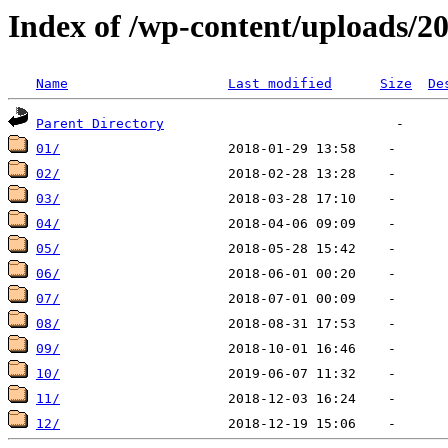
Index of /wp-content/uploads/2
Name
Last modified
Size
De
Parent Directory
01/
02/
03/
04/
05/
06/
07/
08/
09/
10/
11/
12/